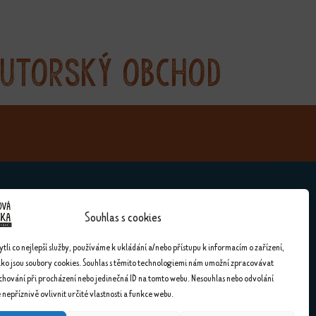
utorský obchod
Souhlas s cookies
Kontakty
li co nejlepší služby, používáme k ukládání a/nebo přístupu k informacím o zařízení,
ako jsou soubory cookies. Souhlas s těmito technologiemi nám umožní zpracovávat
Kontakty
 chování při procházení nebo jedinečná ID na tomto webu. Nesouhlas nebo odvolání
nepříznivě ovlivnit určité vlastnosti a funkce webu.