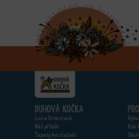
Duhová kočka
Pr
Lucie Ernestová
Výho
Náš příběh
Kde 
Tapety ke stažení
Obch