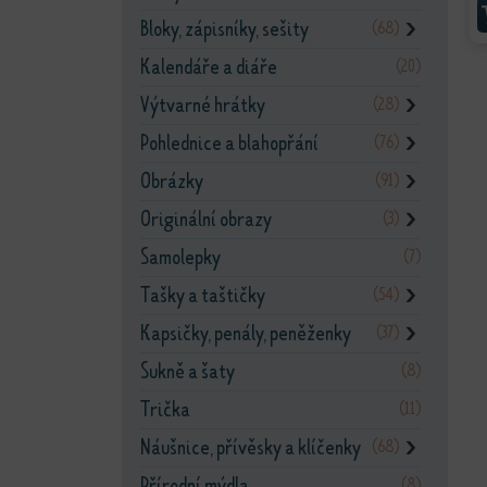
Bloky, zápisníky, sešity
(68)
❯
Kalendáře a diáře
(20)
Výtvarné hrátky
(28)
❯
Pohlednice a blahopřání
(76)
❯
Obrázky
(91)
❯
Originální obrazy
(3)
❯
Samolepky
(7)
Tašky a taštičky
(54)
❯
Kapsičky, penály, peněženky
(37)
❯
Sukně a šaty
(8)
Trička
(11)
Náušnice, přívěsky a klíčenky
(68)
❯
Přírodní mýdla
(8)