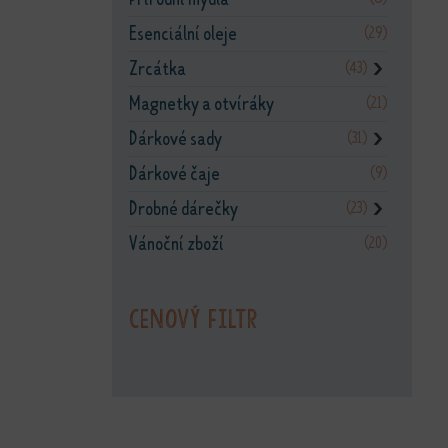
Esenciální oleje
(29)
Zrcátka
(43)
❯
Magnetky a otvíráky
(21)
Dárkové sady
(31)
❯
Dárkové čaje
(9)
Drobné dárečky
(23)
❯
Vánoční zboží
(20)
Cenový filtr