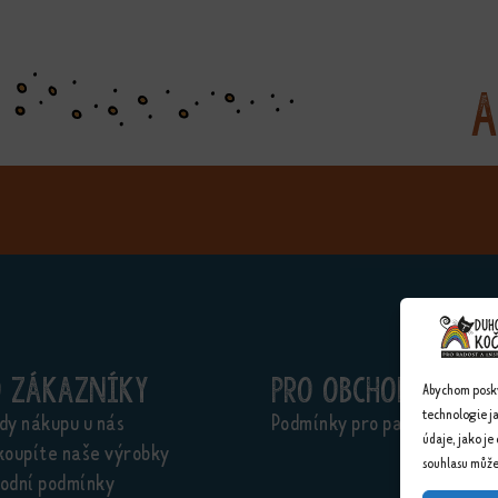
A
o zákazníky
Pro obchodníky
Abychom poskyt
technologie j
dy nákupu u nás
Podmínky pro partnery
údaje, jako je
koupíte naše výrobky
souhlasu může 
odní podmínky