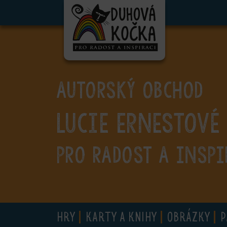
ubmenu
ubmenu
ubmenu
AUTORSKÝ OBCHOD
ubmenu
Lucie Ernestové
ubmenu
ubmenu
PRO RADOST A INSPI
ubmenu
HRY
KARTY A KNIHY
OBRÁZKY
P