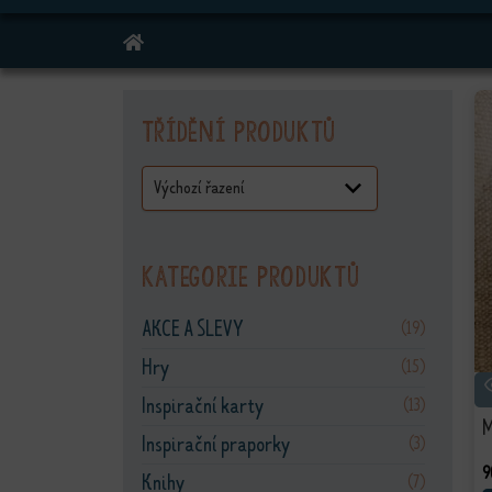
DOMŮ
Třídění produktů
Kategorie produktů
AKCE A SLEVY
(19)
Hry
(15)
Inspirační karty
(13)
Inspirační praporky
(3)
9
Knihy
(7)