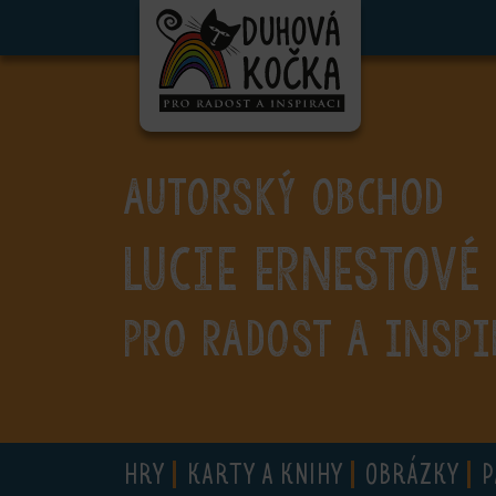
ubmenu
ubmenu
ubmenu
AUTORSKÝ OBCHOD
ubmenu
Lucie Ernestové
ubmenu
ubmenu
PRO RADOST A INSPI
ubmenu
HRY
KARTY A KNIHY
OBRÁZKY
P