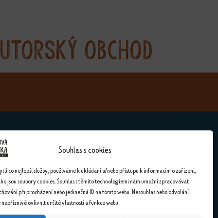
utorský obchod
Souhlas s cookies
Kontakty
li co nejlepší služby, používáme k ukládání a/nebo přístupu k informacím o zařízení,
ako jsou soubory cookies. Souhlas s těmito technologiemi nám umožní zpracovávat
Kontakty
 chování při procházení nebo jedinečná ID na tomto webu. Nesouhlas nebo odvolání
nepříznivě ovlivnit určité vlastnosti a funkce webu.