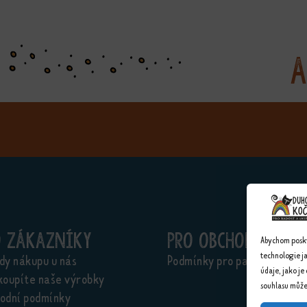
A
o zákazníky
Pro obchodníky
Abychom poskyt
technologie j
dy nákupu u nás
Podmínky pro partnery
údaje, jako je
koupíte naše výrobky
souhlasu může 
odní podmínky