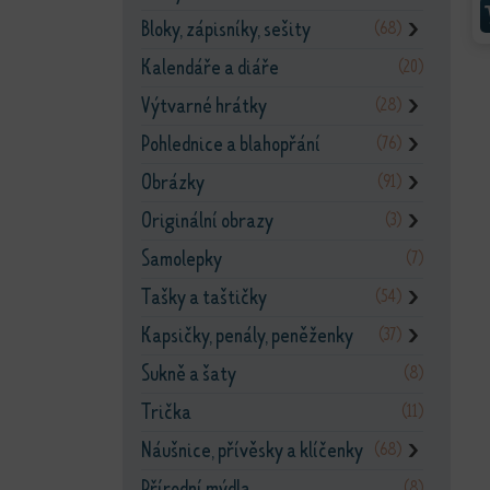
Bloky, zápisníky, sešity
(68)
❯
Kalendáře a diáře
(20)
Výtvarné hrátky
(28)
❯
Pohlednice a blahopřání
(76)
❯
Obrázky
(91)
❯
Originální obrazy
(3)
❯
Samolepky
(7)
Tašky a taštičky
(54)
❯
Kapsičky, penály, peněženky
(37)
❯
Sukně a šaty
(8)
Trička
(11)
Náušnice, přívěsky a klíčenky
(68)
❯
Přírodní mýdla
(8)