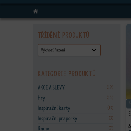
DOMŮ
Třídění produktů
Kategorie produktů
AKCE A SLEVY
(19)
Hry
(15)
Inspirační karty
(13)
E
Inspirační praporky
(3)
2
Knihy
(7)