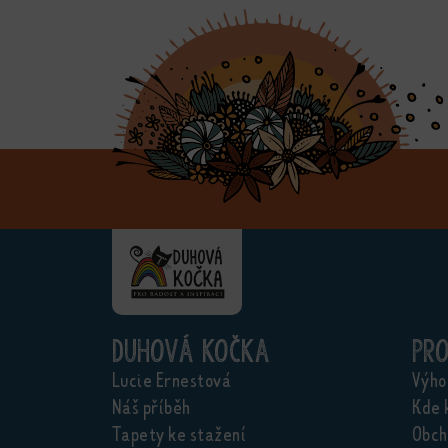
Duhová kočka
Pr
Lucie Ernestová
Výho
Náš příběh
Kde 
Tapety ke stažení
Obch