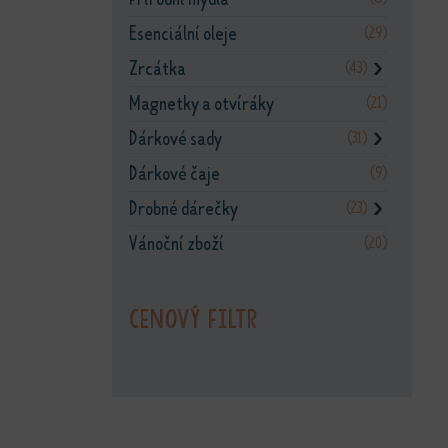
Esenciální oleje
(29)
Zrcátka
(43)
❯
Magnetky a otvíráky
(21)
Dárkové sady
(31)
❯
Dárkové čaje
(9)
Drobné dárečky
(23)
❯
Vánoční zboží
(20)
Cenový filtr