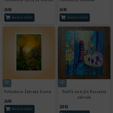
26
Kč
26
Kč
PŘIDAT DO KOŠÍKU
PŘIDAT DO KOŠÍKU
Pohlednice Zahrada života
Hadřík na brýle Kouzelná
zahrada
26
Kč
120
Kč
PŘIDAT DO KOŠÍKU