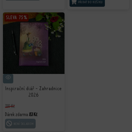
PŘIDAT DO KOŠÍKU
SLEVA
SLEVA
75%
75%
Inspirační diář - Zahradnice
2026
330
Kč
Dárek zdarma
83
Kč
ČTĚTE VÍCE