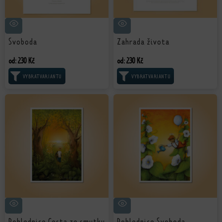
Svoboda
Zahrada života
od:
230
Kč
od:
230
Kč
VÝBĚR MOŽNOSTÍ
VÝBĚR MOŽNOSTÍ
Pohlednice Cesta ze smutku
Pohlednice Svoboda