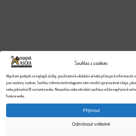
Souhlas s cookies
Abychom poskytli co nejlepší služby, používáme k ukládání a/nebo přístupu k informacím o
jsou soubory cookies. Souhlas s těmito technologiemi nám umožní zpracovávat údaje, jako
nebo jedinečná ID na tomto webu. Nesouhlas nebo odvolání souhlasu může nepříznivě ovlivn
funkce webu.
Příjmout
Odmítnout volitelné