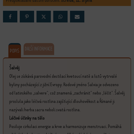
Předpokládané datum doručení:
středa, 12. srpna
DALŠÍ INFORMACE
POPIS
Šalvěj
Olej se získává parovodní destilací kvetoucí natě a listů vytrvalé
byliny pocházející z jižní Evropy. Rodové jméno Salvia je odvozeno
od latinského „salvere“, což znamená „zachránit“ nebo „léčit“. Šalvěj
proslula jako léčivá rostlina zajišťující dlouhověkost a Římané ji
nazývali herba sacra neboli svatá rostlina.
Léčivé účinky na tělo
Posiluje cirkulaci energie a krve a harmonizuje menstruaci. Pomáhá