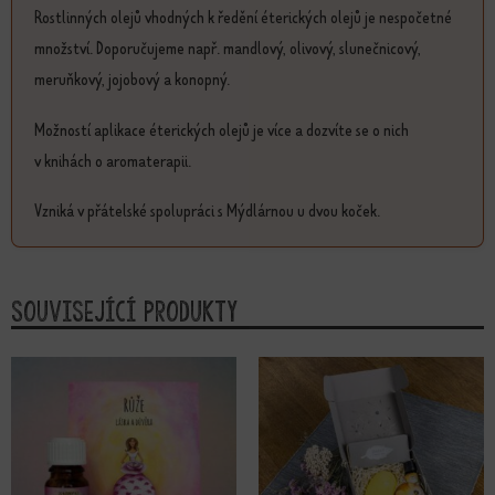
Rostlinných olejů vhodných k ředění éterických olejů je nespočetné
množství. Doporučujeme např. mandlový, olivový, slunečnicový,
meruňkový, jojobový a konopný.
Možností aplikace éterických olejů je více a dozvíte se o nich
v knihách o aromaterapii.
Vzniká v přátelské spolupráci s Mýdlárnou u dvou koček.
Související produkty