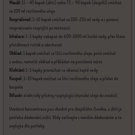
Masáž:
15 – 45 kapek (děti) nebo 75 – 90 kapek (dospělí) smíchat
se 100 ml rostlinného oleje
Rozprašovač:
5-10 kapek smíchat se 100-250 ml vody a s pomocí
rozprašovače rozptýlit po místnosti
Inhalace:
1-3 kapky nakapat do 600-1000 ml horké vody, přes hlavu
přetáhnout ručník a vdechovat
Obklad:
5 kapek smíchat se lžící rostlinného oleje, poté smíchat
s vodou, namočit obklad a přikládat na postižené místo
Kloktání:
1-3 kapky promíchat se sklenicí teplé vody
Koupel:
3-10 kapek smíchat se lžící rostlinného oleje a přidat do
koupele
Difuzér:
elektrický přístroj rozptylující éterické oleje do ovzduší
Uvedené koncentrace jsou vhodné pro dospělého člověka, u dětí je
potřeba dávkování snížit. Vždy začínejte s menším dávkováním a to
zvyšujte dle potřeby.