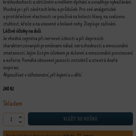
krátkodechosti a obtížném a mělkém dýchání a usnadňuje vykašlávání.
Vhodná je i při zánětech krku a průdušek. Pro své analgetické
a protikřečové vlastnosti se používá na bolesti hlavy, na svalovou
ztuhlost, křeče a na unavené a bolavé nohy. Zlepšuje zažívání.
Léčivé účinky na duši
Je vhodná zejména při nervové úzkosti a při depresích
charakterizovaných proměnami nálad, nerozhodností a emocionální
zmateností. Jejím čistým účinkem je duševní a emocionální povznesení
a euforie. Pomáhá obnovení jasnosti instinktů a otevírá dveře
inspiraci.
Nepoužívat v těhotenství, při kojení a u dětí.
240
Kč
Skladem
Esence Šalvěj množství
VLOŽIT DO KOŠÍKU