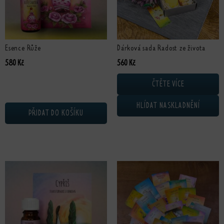
Esence Růže
Dárková sada Radost ze života
580
Kč
560
Kč
ČTĚTE VÍCE
HLÍDAT NASKLADNĚNÍ
PŘIDAT DO KOŠÍKU