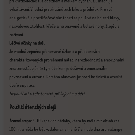
při krátkodechosti a obtížném a mělkém dýchání a usnadňuje
vykašlávání. Vhodná je i při zánětech krku a průdušek. Pro své
analgetické a protikřečové vlastnosti se používá na bolesti hlavy,
na svalovou ztuhlost, křeče a na unavené a bolavé nohy. Zlepšuje
zažívání.
Léčivé účinky na duši
Je vhodná zejména při nervové úzkosti a při depresích
charakterizovaných proměnami nálad, nerozhodností a emocionální
zmateností. Jejím čistým účinkem je duševní a emocionální
povznesení a euforie. Pomáhá obnovení jasnosti instinktů a otevírá
dveře inspiraci.
Nepoužívat v těhotenství, při kojení a u dětí.
Použití éterických olejů
Aromalampa:
5-10 kapek do nádoby, která by měla mít obsah cca
100 ml a měla by být vzdálena nejméně 7 cm ode dna aromalampy