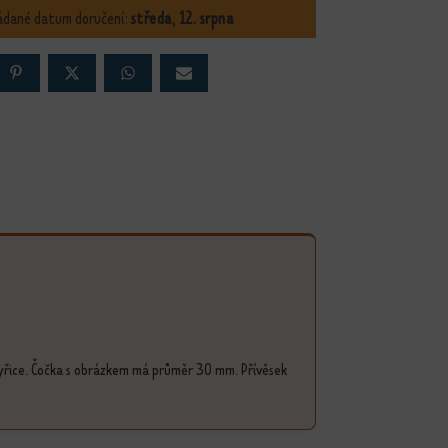
ádané datum doručení:
středa, 12. srpna
yřice. Čočka s obrázkem má průměr 30 mm. Přívěsek