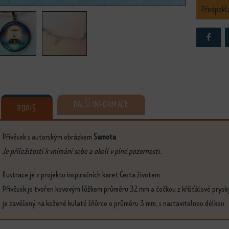
Předpokl
DALŠÍ INFORMACE
POPIS
Přívěsek s autorským obrázkem
Samota
Je příležitostí k vnímání sebe a okolí v plné pozornosti.
Ilustrace je z projektu inspiračních karet Cesta životem.
Přívěsek je tvořen kovovým lůžkem průměru 32 mm a čočkou z křišťálové prysk
je zavěšený na kožené kulaté šňůrce o průměru 3 mm, s nastavitelnou délkou.