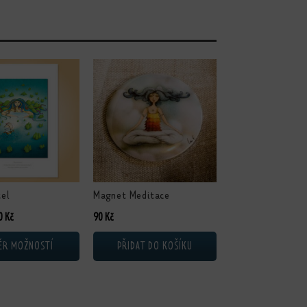
ukt má více variant. Možnosti lze vybrat na stránce produktu
tel
Magnet Meditace
Rozpětí cen: 230 Kč až 450 Kč
0
Kč
90
Kč
ĚR MOŽNOSTÍ
PŘIDAT DO KOŠÍKU