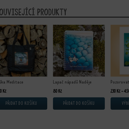
ouvisející produkty
Tento prod
ška Meditace
Lapač nápadů Naděje
Pozorova
80
Kč
80
Kč
230
Kč
–
45
PŘIDAT DO KOŠÍKU
PŘIDAT DO KOŠÍKU
VÝB