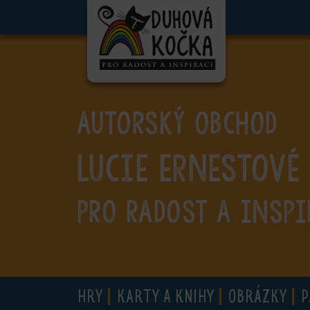
ubmenu
ubmenu
ubmenu
AUTORSKÝ OBCHOD
ubmenu
Lucie Ernestové
ubmenu
ubmenu
PRO RADOST A INSPI
ubmenu
HRY
KARTY A KNIHY
OBRÁZKY
P