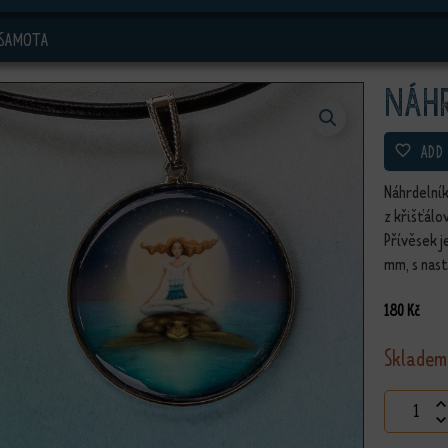
 SAMOTA
Náh
ADD
Náhrdelní
z křišťál
Přívěsek j
mm, s nast
180
Kč
Skladem
Náhrdeln