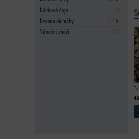
Dárkové čaje
(9)
S
Drobné dárečky
(23)
❯
Vánoční zboží
(20)
Ta
4