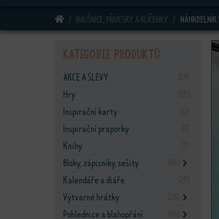
DOMŮ
NÁUŠNICE, PŘÍVĚSKY A KLÍČENKY
NÁHRDELNÍK
Kategorie produktů
AKCE A SLEVY
(19)
Hry
(15)
Inspirační karty
(13)
Inspirační praporky
(3)
Knihy
(7)
Bloky, zápisníky, sešity
(68)
❯
Kalendáře a diáře
(20)
Výtvarné hrátky
(28)
❯
Pohlednice a blahopřání
(76)
❯