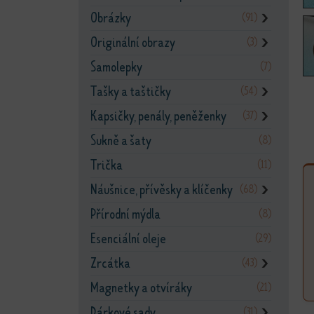
Obrázky
(91)
❯
Originální obrazy
(3)
❯
Samolepky
(7)
Tašky a taštičky
(54)
❯
Kapsičky, penály, peněženky
(37)
❯
Sukně a šaty
(8)
Trička
(11)
Náušnice, přívěsky a klíčenky
(68)
❯
Přírodní mýdla
(8)
Esenciální oleje
(29)
Zrcátka
(43)
❯
Magnetky a otvíráky
(21)
Dárkové sady
(31)
❯