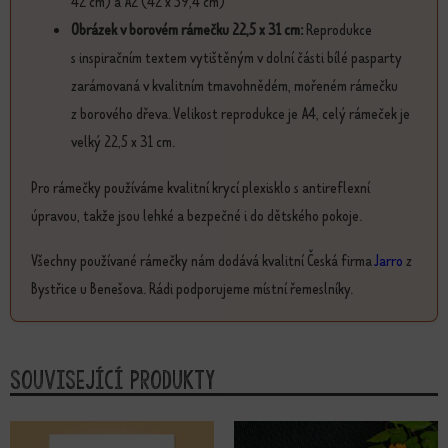
42 cm) a A2 (42 x 59,4 cm)
Obrázek v borovém rámečku 22,5 x 31 cm:
Reprodukce
s inspiračním textem vytištěným v dolní části bílé pasparty
zarámovaná v kvalitním tmavohnědém, mořeném rámečku
z borového dřeva. Velikost reprodukce je A4, celý rámeček je
velký 22,5 x 31 cm.
Pro rámečky používáme kvalitní krycí plexisklo s antireflexní
úpravou, takže jsou lehké a bezpečné i do dětského pokoje.
Všechny používané rámečky nám dodává kvalitní Česká firma
Jarro
z
Bystřice u Benešova. Rádi podporujeme místní řemeslníky.
Související produkty
Tento produkt má více variant. Možnosti lze vybrat na stránce produktu