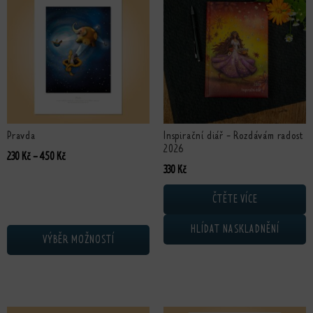
Pravda
Inspirační diář - Rozdávám radost
2026
Rozpětí cen: 230 Kč až 450 Kč
230
Kč
–
450
Kč
330
Kč
ČTĚTE VÍCE
HLÍDAT NASKLADNĚNÍ
VÝBĚR MOŽNOSTÍ