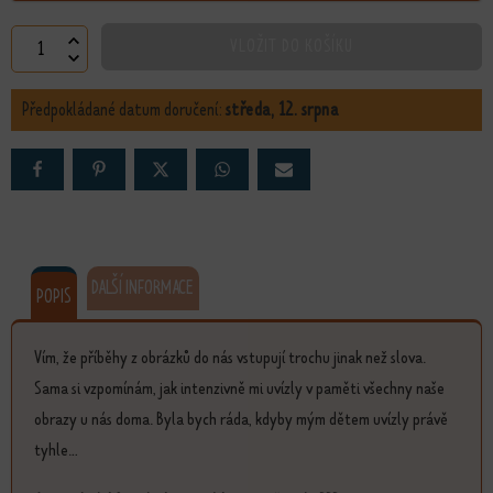
Čistota množství
VLOŽIT DO KOŠÍKU
Předpokládané datum doručení:
středa, 12. srpna
DALŠÍ INFORMACE
POPIS
Vím, že příběhy z obrázků do nás vstupují trochu jinak než slova.
Sama si vzpomínám, jak intenzivně mi uvízly v paměti všechny naše
obrazy u nás doma. Byla bych ráda, kdyby mým dětem uvízly právě
tyhle...