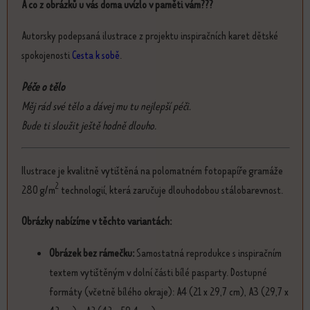
A co z obrázků u vás doma uvízlo v paměti vám???
Autorsky podepsaná ilustrace z projektu inspiračních karet dětské
spokojenosti
Cesta k sobě
.
Péče o tělo
Měj rád své tělo a dávej mu tu nejlepší péči.
Bude ti sloužit ještě hodně dlouho.
Ilustrace je kvalitně vytištěná na polomatném fotopapíře gramáže
2
280 g/m
technologií, která zaručuje dlouhodobou stálobarevnost.
Obrázky nabízíme v těchto variantách:
Obrázek bez rámečku:
Samostatná reprodukce s inspiračním
textem vytištěným v dolní části bílé pasparty. Dostupné
formáty (včetně bílého okraje): A4 (21 x 29,7 cm), A3 (29,7 x