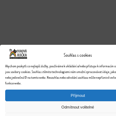
Souhlas s cookies
Abychom poskytli co nejlepší služby, používáme k ukládání a/nebo přístupu k informacím o
jsou soubory cookies. Souhlas s těmito technologiemi nám umožní zpracovávat údaje, jako
nebo jedinečná ID na tomto webu. Nesouhlas nebo odvolání souhlasu může nepříznivě ovlivn
funkce webu.
Příjmout
Odmítnout volitelné