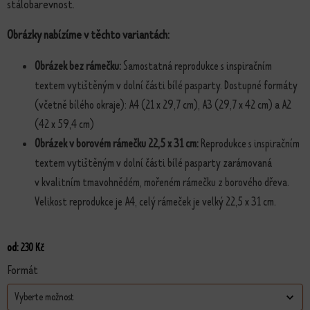
stálobarevnost.
Obrázky nabízíme v těchto variantách:
Obrázek bez rámečku:
Samostatná reprodukce s inspiračním
textem vytištěným v dolní části bílé pasparty. Dostupné formáty
(včetně bílého okraje): A4 (21 x 29,7 cm), A3 (29,7 x 42 cm) a A2
(42 x 59,4 cm)
Obrázek v borovém rámečku 22,5 x 31 cm:
Reprodukce s inspiračním
textem vytištěným v dolní části bílé pasparty zarámovaná
v kvalitním tmavohnědém, mořeném rámečku z borového dřeva.
Velikost reprodukce je A4, celý rámeček je velký 22,5 x 31 cm.
od:
230
Kč
Formát