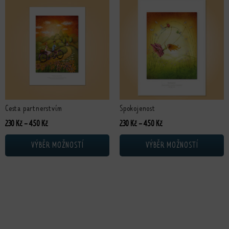
Tento produkt má více variant. Možnosti lze vybrat na stránce produktu
Tento produkt má více variant. Možn
Cesta partnerstvím
Spokojenost
Rozpětí cen: 230 Kč až 450 Kč
Rozpětí cen: 230 Kč až 4
230
Kč
–
450
Kč
230
Kč
–
450
Kč
VÝBĚR MOŽNOSTÍ
VÝBĚR MOŽNOSTÍ