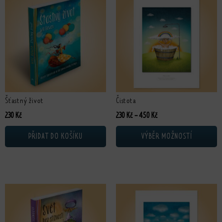
Šťastný život
Čistota
Rozpětí cen: 230 Kč až 4
230
Kč
230
Kč
–
450
Kč
PŘIDAT DO KOŠÍKU
VÝBĚR MOŽNOSTÍ
Tento produkt má více variant. Možn