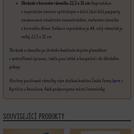
Obrázek v borovém rámečku 22,5 x 31 cm:
Reprodukce
s inspiračním textem vytištěným v dolní části bílé pasparty
zarámovaná v kvalitním tmavohnědém, mořeném rámečku
z borového dřeva. Velikost reprodukce je A4, celý rámeček je
velký 22,5 x 31 cm.
Obrázek v rámečku je chráněn kvalitním krycím plexisklem
s antireflexní úpravou, takže jsou lehké a bezpečné i do dětského
pokoje.
Všechny používané rámečky nám dodává kvalitní Česká firma
Jarro
z
Bystřice u Benešova. Rádi podporujeme místní řemeslníky.
Související produkty
Tento produkt má více variant. Možn