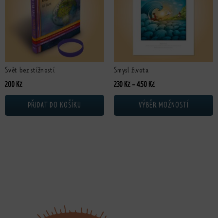
Svět bez stížností
Smysl života
Rozpětí cen: 230 Kč až 4
200
Kč
230
Kč
–
450
Kč
PŘIDAT DO KOŠÍKU
VÝBĚR MOŽNOSTÍ