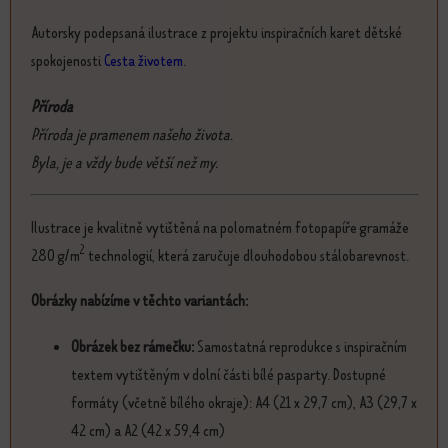
Autorsky podepsaná ilustrace z projektu inspiračních karet dětské
spokojenosti
Cesta životem
.
Příroda
Příroda je pramenem našeho života.
Byla, je a vždy bude větší než my.
Ilustrace je kvalitně vytištěná na polomatném fotopapíře gramáže
2
280 g/m
technologií, která zaručuje dlouhodobou stálobarevnost.
Obrázky nabízíme v těchto variantách:
Obrázek bez rámečku:
Samostatná reprodukce s inspiračním
textem vytištěným v dolní části bílé pasparty. Dostupné
formáty (včetně bílého okraje): A4 (21 x 29,7 cm), A3 (29,7 x
42 cm) a A2 (42 x 59,4 cm)