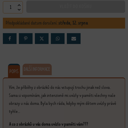
Příroda množství
VLOŽIT DO KOŠÍKU
Předpokládané datum doručení:
středa, 12. srpna
DALŠÍ INFORMACE
POPIS
Vím, že příběhy z obrázků do nás vstupují trochu jinak než slova.
Sama si vzpomínám, jak intenzivně mi uvízly v paměti všechny naše
obrazy u nás doma. Byla bych ráda, kdyby mým dětem uvízly právě
tyhle...
A co z obrázků u vás doma uvízlo v paměti vám???