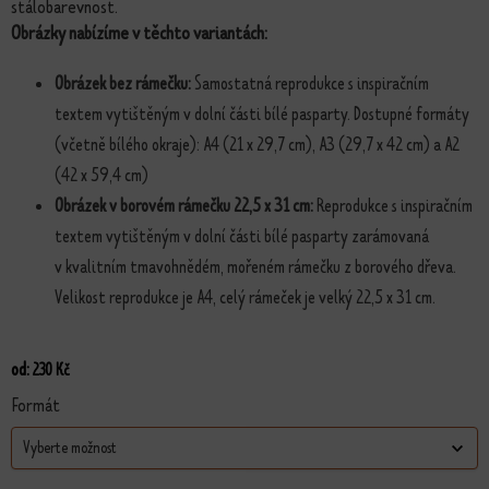
stálobarevnost.
Obrázky nabízíme v těchto variantách:
Obrázek bez rámečku:
Samostatná reprodukce s inspiračním
textem vytištěným v dolní části bílé pasparty. Dostupné formáty
(včetně bílého okraje): A4 (21 x 29,7 cm), A3 (29,7 x 42 cm) a A2
(42 x 59,4 cm)
Obrázek v borovém rámečku 22,5 x 31 cm:
Reprodukce s inspiračním
textem vytištěným v dolní části bílé pasparty zarámovaná
v kvalitním tmavohnědém, mořeném rámečku z borového dřeva.
Velikost reprodukce je A4, celý rámeček je velký 22,5 x 31 cm.
od:
230
Kč
Formát