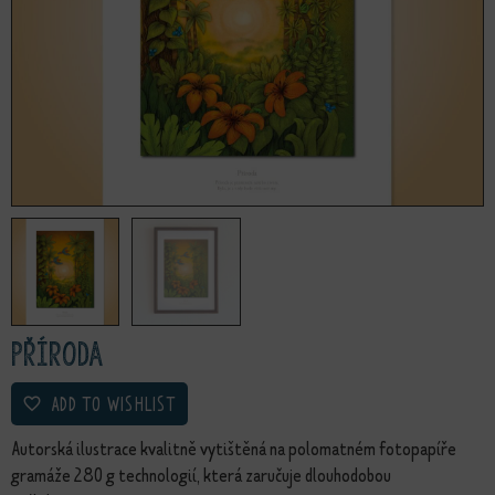
Příroda
ADD TO WISHLIST
Autorská ilustrace kvalitně vytištěná na polomatném fotopapíře
gramáže 280 g technologií, která zaručuje dlouhodobou