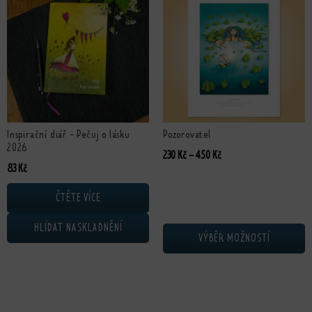
Inspirační diář - Pečuj o lásku
Pozorovatel
2026
Rozpětí cen: 230 Kč až 4
230
Kč
–
450
Kč
Původní cena byla: 330 Kč.
Aktuální cena je: 83 Kč.
83
Kč
ČTĚTE VÍCE
HLÍDAT NASKLADNĚNÍ
VÝBĚR MOŽNOSTÍ