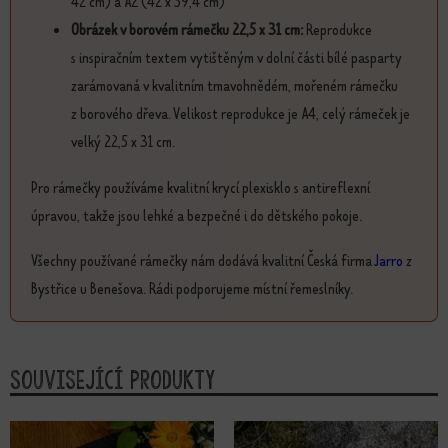
42 cm) a A2 (42 x 59,4 cm)
Obrázek v borovém rámečku 22,5 x 31 cm:
Reprodukce
s inspiračním textem vytištěným v dolní části bílé pasparty
zarámovaná v kvalitním tmavohnědém, mořeném rámečku
z borového dřeva. Velikost reprodukce je A4, celý rámeček je
velký 22,5 x 31 cm.
Pro rámečky používáme kvalitní krycí plexisklo s antireflexní
úpravou, takže jsou lehké a bezpečné i do dětského pokoje.
Všechny používané rámečky nám dodává kvalitní Česká firma
Jarro
z
Bystřice u Benešova. Rádi podporujeme místní řemeslníky.
Související produkty