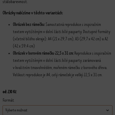
stálobarevnost.
Obrázky nabízíme v těchto variantách:
Obrázek bez rámečku:
Samostatná reprodukce s inspiračním
textem vytištěným v dolní části bílé pasparty. Dostupné formáty
(včetně bílého okraje): A4 (21 x 29,7 cm), A3 (29,7 x 42 cm) a A2
(42 x 59,4 cm)
Obrázek v borovém rámečku 22,5 x 31 cm:
Reprodukce s inspiračním
textem vytištěným v dolní části bílé pasparty zarámovaná
v kvalitním tmavohnědém, mořeném rámečku z borového dřeva.
Velikost reprodukce je A4, celý rámeček je velký 22,5 x 31 cm.
od:
230
Kč
Formát