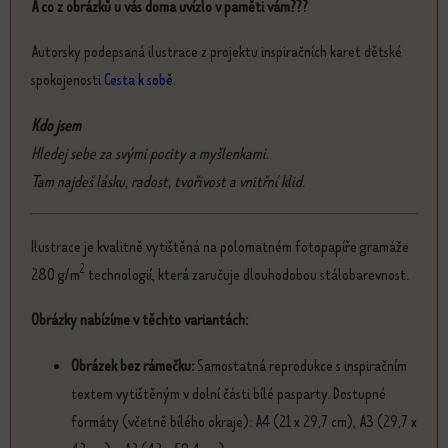
A co z obrázků u vás doma uvízlo v paměti vám???
Autorsky podepsaná ilustrace z projektu inspiračních karet dětské
spokojenosti
Cesta k sobě
.
Kdo jsem
Hledej sebe za svými pocity a myšlenkami.
Tam najdeš lásku, radost, tvořivost a vnitřní klid.
Ilustrace je kvalitně vytištěná na polomatném fotopapíře gramáže
2
280 g/m
technologií, která zaručuje dlouhodobou stálobarevnost.
Obrázky nabízíme v těchto variantách:
Obrázek bez rámečku:
Samostatná reprodukce s inspiračním
textem vytištěným v dolní části bílé pasparty. Dostupné
formáty (včetně bílého okraje): A4 (21 x 29,7 cm), A3 (29,7 x