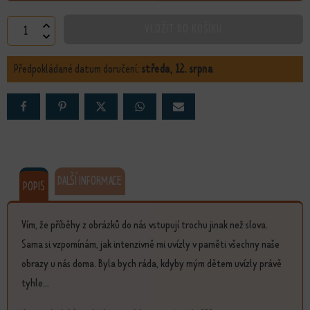
Kdo jsem množství
VLOŽIT DO KOŠÍKU
Předpokládané datum doručení:
středa, 12. srpna
DALŠÍ INFORMACE
POPIS
Vím, že příběhy z obrázků do nás vstupují trochu jinak než slova.
Sama si vzpomínám, jak intenzivně mi uvízly v paměti všechny naše
obrazy u nás doma. Byla bych ráda, kdyby mým dětem uvízly právě
tyhle...