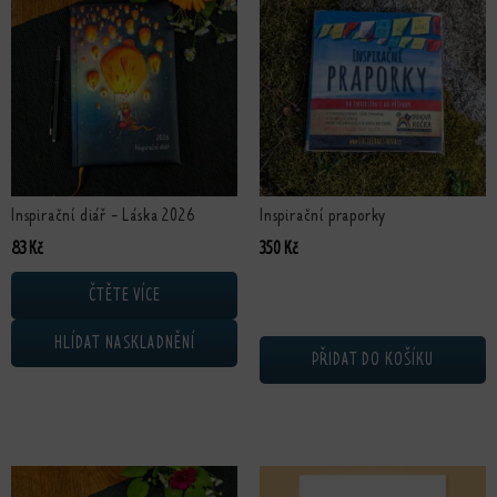
Inspirační diář - Láska 2026
Inspirační praporky
Původní cena byla: 330 Kč.
Aktuální cena je: 83 Kč.
83
Kč
350
Kč
ČTĚTE VÍCE
HLÍDAT NASKLADNĚNÍ
PŘIDAT DO KOŠÍKU
Tento produkt má více variant. Možn