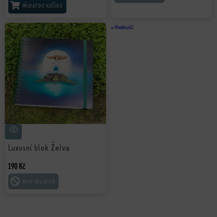
PŘIDAT DO KOŠÍKU
« Předchozí
1
2
Luxusní blok Želva
190
Kč
ČTĚTE VÍCE