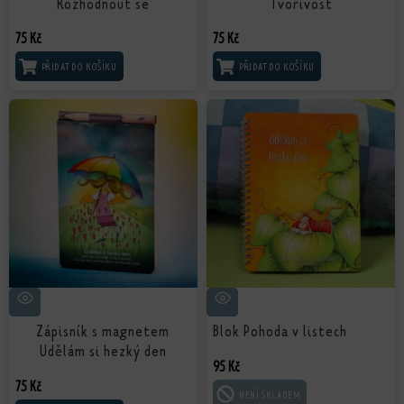
Rozhodnout se
Tvořivost
75
Kč
75
Kč
PŘIDAT DO KOŠÍKU
PŘIDAT DO KOŠÍKU
Zápisník s magnetem
Blok Pohoda v listech
Udělám si hezký den
95
Kč
75
Kč
ČTĚTE VÍCE