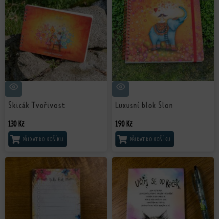
Skicák Tvořivost
Luxusní blok Slon
130
Kč
190
Kč
PŘIDAT DO KOŠÍKU
PŘIDAT DO KOŠÍKU