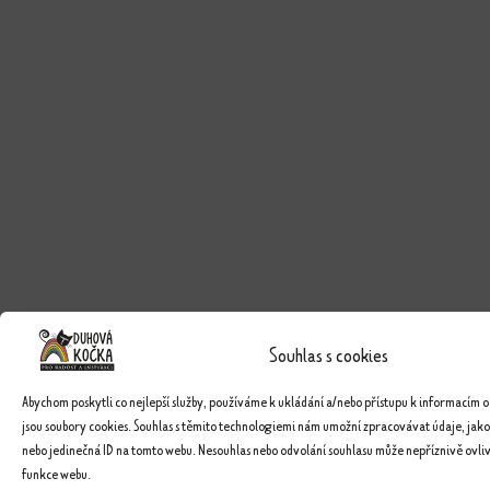
Souhlas s cookies
Abychom poskytli co nejlepší služby, používáme k ukládání a/nebo přístupu k informacím o
jsou soubory cookies. Souhlas s těmito technologiemi nám umožní zpracovávat údaje, jako
nebo jedinečná ID na tomto webu. Nesouhlas nebo odvolání souhlasu může nepříznivě ovlivn
funkce webu.