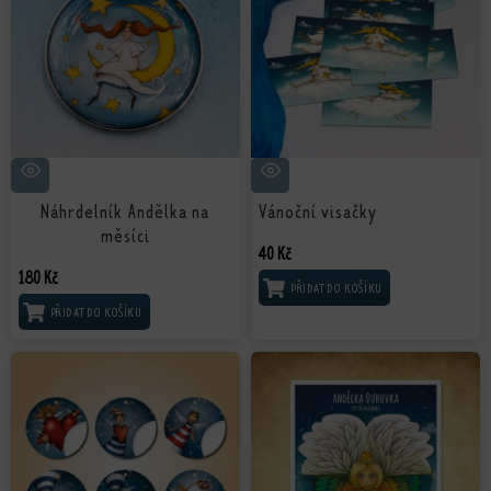
Náhrdelník Andělka na
Vánoční visačky
měsíci
40
Kč
180
Kč
PŘIDAT DO KOŠÍKU
PŘIDAT DO KOŠÍKU