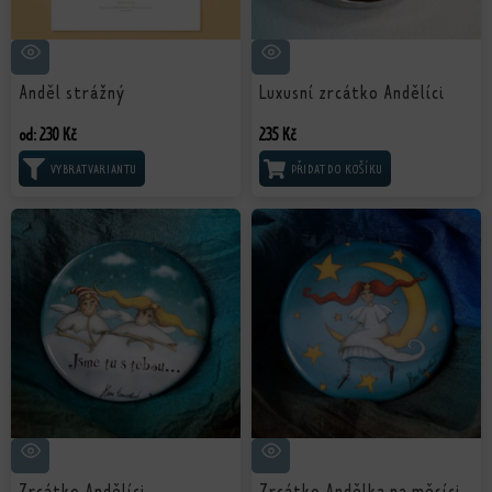
Anděl strážný
Luxusní zrcátko Andělíci
od:
230
Kč
235
Kč
VÝBĚR MOŽNOSTÍ
PŘIDAT DO KOŠÍKU
Zrcátko Andělíci
Zrcátko Andělka na měsíci