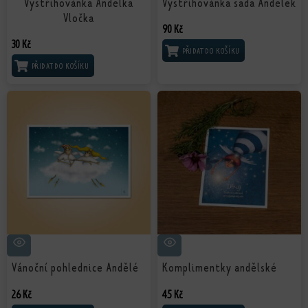
Vystřihovánka Andělka
Vystřihovánka sada Andělek
Vločka
90
Kč
30
Kč
PŘIDAT DO KOŠÍKU
PŘIDAT DO KOŠÍKU
Vánoční pohlednice Andělé
Komplimentky andělské
26
Kč
45
Kč