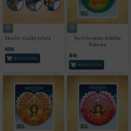
Vánoční visačky kulaté
Vystřihovánka Andělka
Duhovka
48
Kč
30
Kč
PŘIDAT DO KOŠÍKU
PŘIDAT DO KOŠÍKU