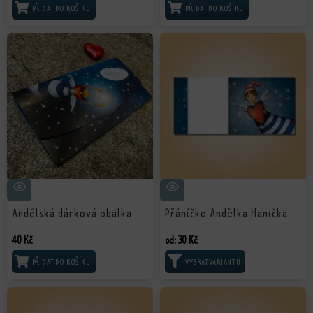
PŘIDAT DO KOŠÍKU
PŘIDAT DO KOŠÍKU
Andělská dárková obálka
Přáníčko Andělka Hanička
40
Kč
od:
30
Kč
PŘIDAT DO KOŠÍKU
VÝBĚR MOŽNOSTÍ