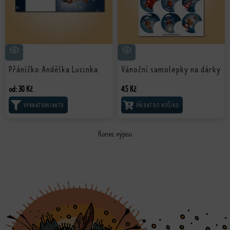
Přáníčko Andělka Lucinka
Vánoční samolepky na dárky
od:
30
Kč
45
Kč
VÝBĚR MOŽNOSTÍ
PŘIDAT DO KOŠÍKU
Konec výpisu