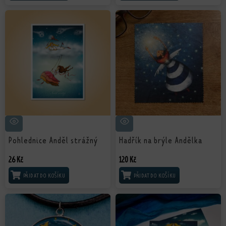
Pohlednice Anděl strážný
Hadřík na brýle Andělka
26
Kč
120
Kč
PŘIDAT DO KOŠÍKU
PŘIDAT DO KOŠÍKU