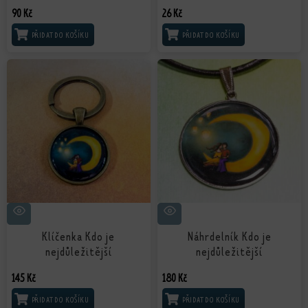
90
Kč
26
Kč
PŘIDAT DO KOŠÍKU
PŘIDAT DO KOŠÍKU
Klíčenka Kdo je
Náhrdelník Kdo je
nejdůležitější
nejdůležitější
145
Kč
180
Kč
PŘIDAT DO KOŠÍKU
PŘIDAT DO KOŠÍKU