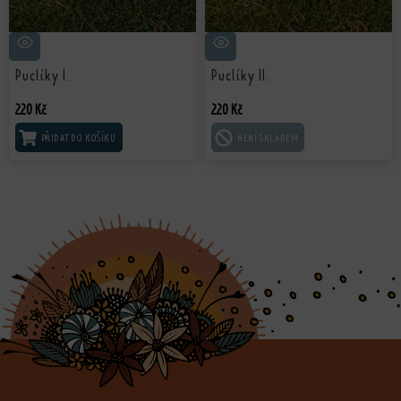
Puclíky I.
Puclíky II.
220
Kč
220
Kč
PŘIDAT DO KOŠÍKU
ČTĚTE VÍCE