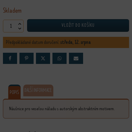
Skladem
Náušnice Fialová mozaika množství
VLOŽIT DO KOŠÍKU
Předpokládané datum doručení:
středa, 12. srpna
DALŠÍ INFORMACE
POPIS
Náušnice pro veselou náladu s autorským abstraktním motivem.