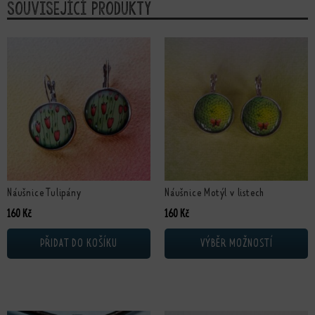
Související produkty
Tento produkt má více variant. Možn
Náušnice Tulipány
Náušnice Motýl v listech
160
Kč
160
Kč
PŘIDAT DO KOŠÍKU
VÝBĚR MOŽNOSTÍ