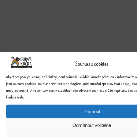
Souhlas s cookies
Abychom poskytli co nejlepší služby, používáme k ukládání a/nebo přístupu k informacím o
jsou soubory cookies. Souhlas s těmito technologiemi nám umožní zpracovávat údaje, jako
nebo jedinečná ID na tomto webu. Nesouhlas nebo odvolání souhlasu může nepříznivě ovlivn
funkce webu.
Příjmout
Odmítnout volitelné