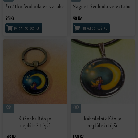
Zrcátko Svoboda ve vztahu
Magnet Svoboda ve vztahu
95
Kč
90
Kč
PŘIDAT DO KOŠÍKU
PŘIDAT DO KOŠÍKU
Klíčenka Kdo je
Náhrdelník Kdo je
nejdůležitější
nejdůležitější
145
Kč
180
Kč