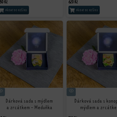
80
Kč
620
Kč
PŘIDAT DO KOŠÍKU
PŘIDAT DO KOŠÍKU
Dárková sada s mýdlem
Dárková sada s kon
a zrcátkem - Meduňka
mýdlem a zrcátk