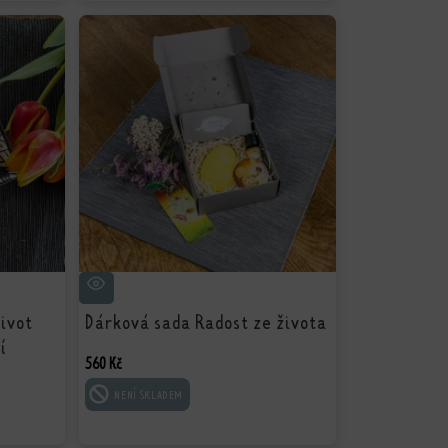
život
Dárková sada Radost ze života
í
560
Kč
ČTĚTE VÍCE