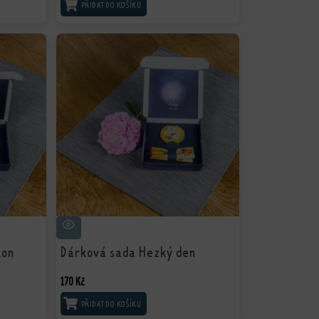
PŘIDAT DO KOŠÍKU
lon
Dárková sada Hezký den
170
Kč
PŘIDAT DO KOŠÍKU