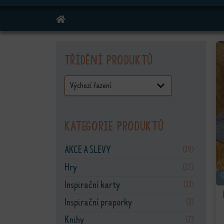
DOMŮ
Třídění produktů
Kategorie produktů
AKCE A SLEVY
(19)
Hry
(15)
Inspirační karty
(13)
Inspirační praporky
(3)
Knihy
(7)