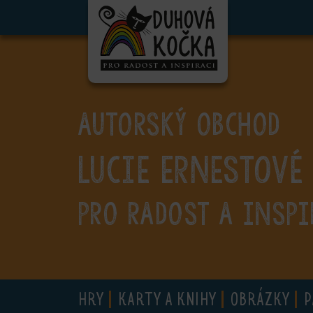
ubmenu
ubmenu
ubmenu
AUTORSKÝ OBCHOD
ubmenu
Lucie Ernestové
ubmenu
ubmenu
PRO RADOST A INSPI
ubmenu
HRY
KARTY A KNIHY
OBRÁZKY
P