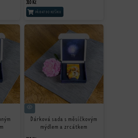
310
Kč
PŘIDAT DO KOŠÍKU
opným
Dárková sada s měsíčkovým
em
mýdlem a zrcátkem