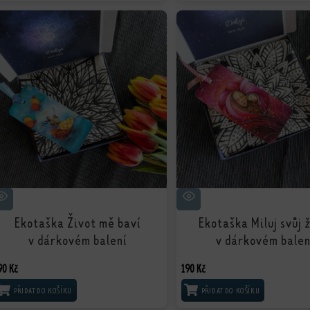
Ekotaška Život mě baví
Ekotaška Miluj svůj 
v dárkovém balení
v dárkovém balen
90
Kč
190
Kč
PŘIDAT DO KOŠÍKU
PŘIDAT DO KOŠÍKU