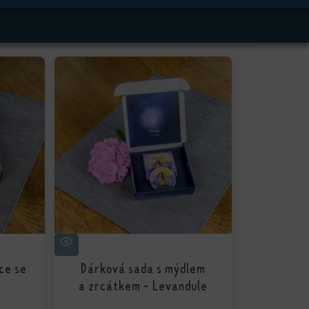
ce se
Dárková sada s mýdlem
í
a zrcátkem - Levandule