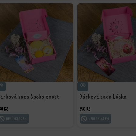
árková sada Spokojenost
Dárková sada Láska
90
Kč
390
Kč
ČTĚTE VÍCE
ČTĚTE VÍCE