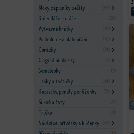
5
Bloky, zápisníky, sešity
(68)
❯
Kalendáře a diáře
(20)
Výtvarné hrátky
(28)
❯
Pohlednice a blahopřání
(76)
❯
Obrázky
(91)
❯
Originální obrazy
(3)
❯
Samolepky
(7)
Tašky a taštičky
(54)
❯
Kapsičky, penály, peněženky
(37)
❯
Sukně a šaty
(8)
Trička
(11)
Náušnice, přívěsky a klíčenky
(68)
❯
Přírodní mýdla
(8)