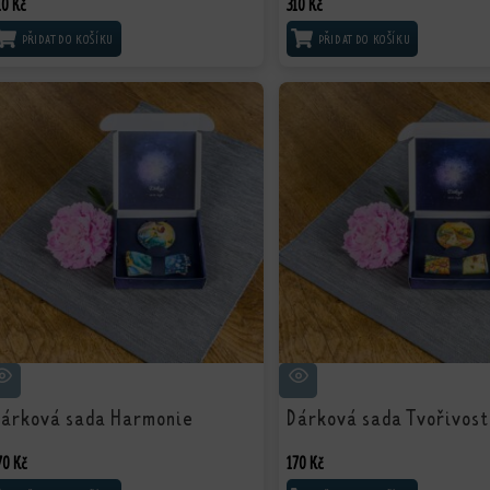
10
Kč
310
Kč
PŘIDAT DO KOŠÍKU
PŘIDAT DO KOŠÍKU
árková sada Harmonie
Dárková sada Tvořivost
70
Kč
170
Kč