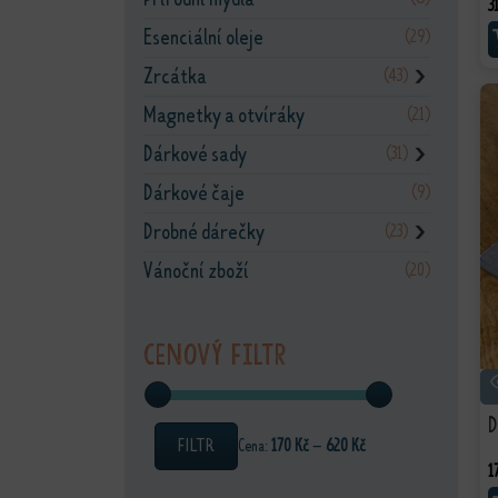
3
Esenciální oleje
(29)
Zrcátka
(43)
❯
Magnetky a otvíráky
(21)
Dárkové sady
(31)
❯
Dárkové čaje
(9)
Drobné dárečky
(23)
❯
Vánoční zboží
(20)
Cenový filtr
D
FILTR
Cena:
170 Kč
—
620 Kč
1
Minimální cena
Maximální cena