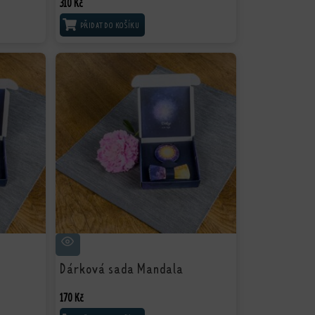
310
Kč
PŘIDAT DO KOŠÍKU
Dárková sada Mandala
170
Kč