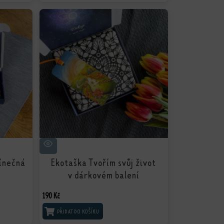
ínečná
Ekotaška Tvořím svůj život
v dárkovém balení
190
Kč
PŘIDAT DO KOŠÍKU