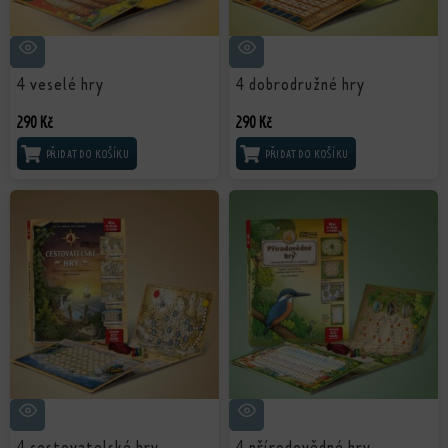
4 veselé hry
4 dobrodružné hry
290
Kč
290
Kč
PŘIDAT DO KOŠÍKU
PŘIDAT DO KOŠÍKU
4 cestovatelské hry
4 přírodovědné hry