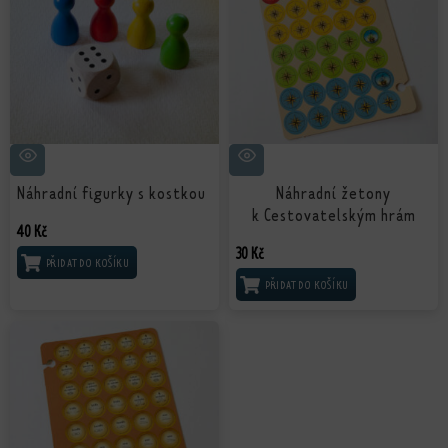
Náhradní figurky s kostkou
Náhradní žetony
k Cestovatelským hrám
40
Kč
30
Kč
PŘIDAT DO KOŠÍKU
PŘIDAT DO KOŠÍKU