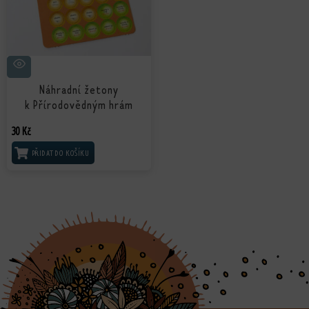
Náhradní žetony
k Přírodovědným hrám
30
Kč
PŘIDAT DO KOŠÍKU